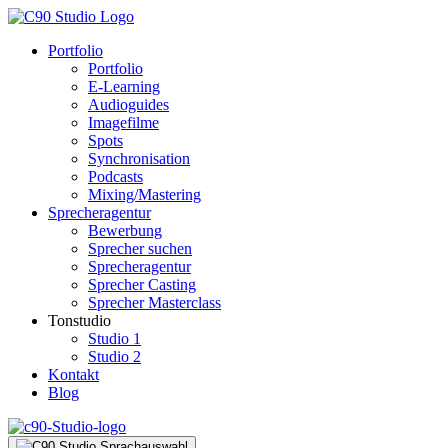
Portfolio
Portfolio
E-Learning
Audioguides
Imagefilme
Spots
Synchronisation
Podcasts
Mixing/Mastering
Sprecheragentur
Bewerbung
Sprecher suchen
Sprecheragentur
Sprecher Casting
Sprecher Masterclass
Tonstudio
Studio 1
Studio 2
Kontakt
Blog