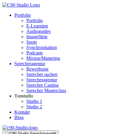
Portfolio
Portfolio
E-Learning
Audioguides
Imagefilme
Spots
Synchronisation
Podcasts
Mixing/Mastering
Sprecheragentur
Bewerbung
Sprecher suchen
Sprecheragentur
Sprecher Casting
Sprecher Masterclass
Tonstudio
Studio 1
Studio 2
Kontakt
Blog