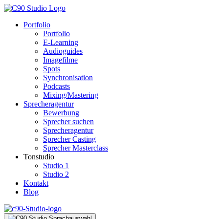
Portfolio
Portfolio
E-Learning
Audioguides
Imagefilme
Spots
Synchronisation
Podcasts
Mixing/Mastering
Sprecheragentur
Bewerbung
Sprecher suchen
Sprecheragentur
Sprecher Casting
Sprecher Masterclass
Tonstudio
Studio 1
Studio 2
Kontakt
Blog