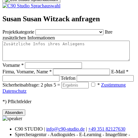
Susan Susan Witzack anfragen
Projektkategorie
Ihre
zusätzlichen Informationen
Vorname
*
Firma, Vorname, Name
*
E-Mail
*
Telefon
Sicherheitsabfrage: 2 plus 5 =
*
Zustimmung
Datenschutz
*) Pflichtfelder
Absenden
C90 STUDIO |
info@c90-studio.de
|
+49 351 82127630
Sprecheragentur - Audioguides - E-Learning - Imagefilme -