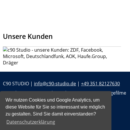
Unsere Kunden
C90 STUDIO |
info@c90-studio.de
|
+49 351 82127630
Sprecheragentur - Audioguides - E-Learning - Imagefilme
- Synchronisation - Podcast
Wir nutzen Cookies und Google Analytics, um
diese Website für Sie so interessant wie möglich
Impressum
zu gestalten. Sind Sie damit einverstanden?
Datenschutz
Datenschutzerklärung
Jobs