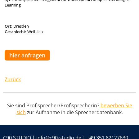
Learning
Ort:
Dresden
Geschlecht:
Weiblich
hier anfragen
Zurück
Sie sind Profisprecher/Profisprecherin?
bewerben Sie
sich
zur Aufnahme in die Sprecherdatenbank.
C90 STUDIO |
info@c90-studio.de
|
+49 351 82127630