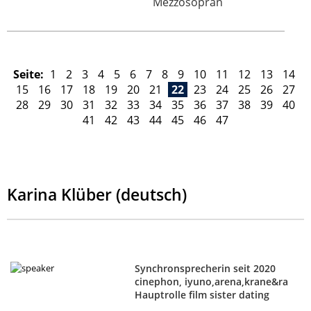
Mezzosopran
Seite:
1
2
3
4
5
6
7
8
9
10
11
12
13
14
15
16
17
18
19
20
21
22
23
24
25
26
27
28
29
30
31
32
33
34
35
36
37
38
39
40
41
42
43
44
45
46
47
Karina Klüber (deutsch)
Synchronsprecherin seit 2020
cinephon, iyuno,arena,krane&ra
Hauptrolle film sister dating