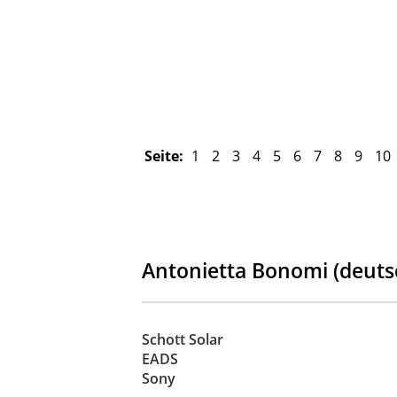
Seite:
1
2
3
4
5
6
7
8
9
10
Antonietta Bonomi (deutsch
Schott Solar
EADS
Sony