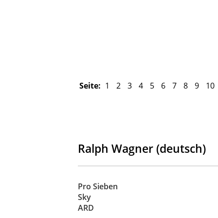
Seite:
1
2
3
4
5
6
7
8
9
10
Ralph Wagner (deutsch)
Pro Sieben
Sky
ARD