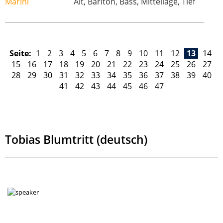
Alt, Bariton, Bass, Mittellage, Tief
Seite:
1
2
3
4
5
6
7
8
9
10
11
12
13
14
15
16
17
18
19
20
21
22
23
24
25
26
27
28
29
30
31
32
33
34
35
36
37
38
39
40
41
42
43
44
45
46
47
Tobias Blumtritt (deutsch)