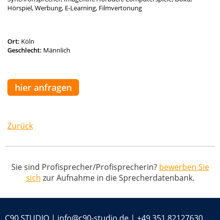
Hörspiel, Werbung, E-Learning, Filmvertonung
Ort:
Köln
Geschlecht:
Männlich
hier anfragen
Zurück
Sie sind Profisprecher/Profisprecherin?
bewerben Sie
sich
zur Aufnahme in die Sprecherdatenbank.
C90 STUDIO |
info@c90-studio.de
|
+49 351 82127630