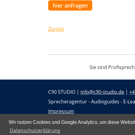
hier anfragen
Zurück
Sie sind Profisprec
C90 STUDIO |
info@c90-studio.de
|
+4
Sprecheragentur - Audioguides - E-Lea
Impressum
Datenschutz
Wir nutzen Cookies und Google Analytics, um diese Website
Datenschutzerklärung
Jobs