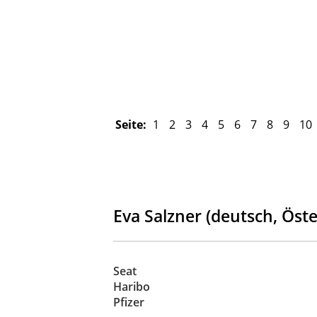
Seite:
1
2
3
4
5
6
7
8
9
10
Eva Salzner (deutsch, Öste
Seat
Haribo
Pfizer