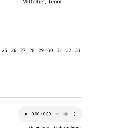
Mitteltief, Tenor
25
26
27
28
29
30
31
32
33
Download
Link kopieren