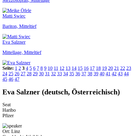
Mezzosopran, Mittellage
Matti Swiec
Bariton, Mitteltief
Eva Salzner
Mittellage, Mitteltief
Seite:
1
2
3
4
5
6
7
8
9
10
11
12
13
14
15
16
17
18
19
20
21
22
23
24
25
26
27
28
29
30
31
32
33
34
35
36
37
38
39
40
41
42
43
44
45
46
47
Eva Salzner (deutsch, Österreichisch)
Seat
Haribo
Pfizer
Ort:
Linz