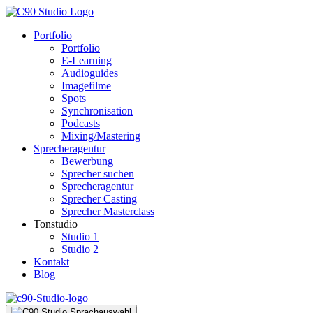
Portfolio
Portfolio
E-Learning
Audioguides
Imagefilme
Spots
Synchronisation
Podcasts
Mixing/Mastering
Sprecheragentur
Bewerbung
Sprecher suchen
Sprecheragentur
Sprecher Casting
Sprecher Masterclass
Tonstudio
Studio 1
Studio 2
Kontakt
Blog