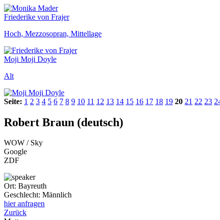
Friederike von Frajer
Hoch, Mezzosopran, Mittellage
Moji Moji Doyle
Alt
Seite:
1
2
3
4
5
6
7
8
9
10
11
12
13
14
15
16
17
18
19
20
21
22
23
2
Robert Braun (deutsch)
WOW / Sky
Google
ZDF
Ort:
Bayreuth
Geschlecht:
Männlich
hier anfragen
Zurück