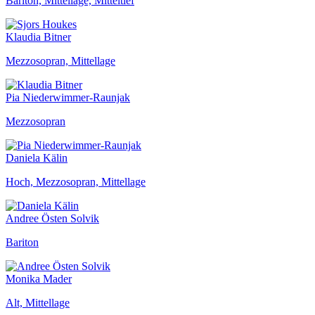
Bariton, Mittellage, Mitteltief
Klaudia Bitner
Mezzosopran, Mittellage
Pia Niederwimmer-Raunjak
Mezzosopran
Daniela Kälin
Hoch, Mezzosopran, Mittellage
Andree Östen Solvik
Bariton
Monika Mader
Alt, Mittellage