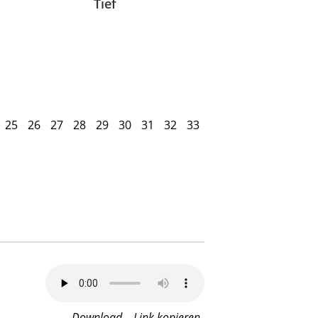
Tief
25
26
27
28
29
30
31
32
33
Download
Link kopieren