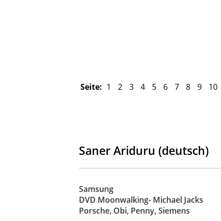
Seite:
1
2
3
4
5
6
7
8
9
10
Saner Ariduru (deutsch)
Samsung
DVD Moonwalking- Michael Jacks
Porsche, Obi, Penny, Siemens