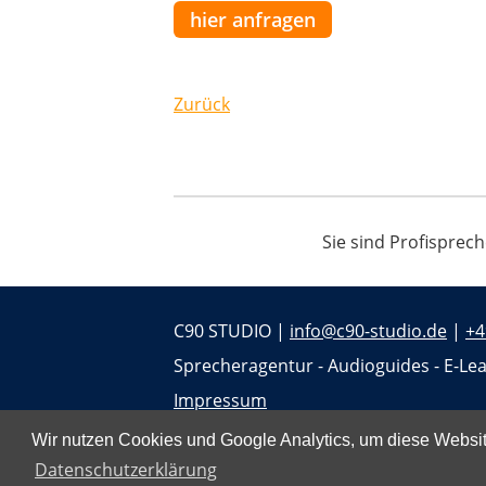
hier anfragen
Zurück
Sie sind Profisprec
C90 STUDIO |
info@c90-studio.de
|
+4
Sprecheragentur - Audioguides - E-Lea
Impressum
Datenschutz
Wir nutzen Cookies und Google Analytics, um diese Website
Datenschutzerklärung
Jobs