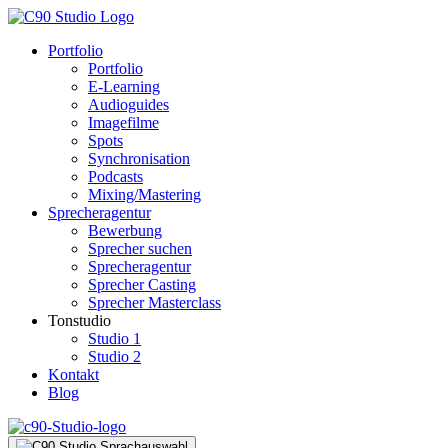
Portfolio
Portfolio
E-Learning
Audioguides
Imagefilme
Spots
Synchronisation
Podcasts
Mixing/Mastering
Sprecheragentur
Bewerbung
Sprecher suchen
Sprecheragentur
Sprecher Casting
Sprecher Masterclass
Tonstudio
Studio 1
Studio 2
Kontakt
Blog