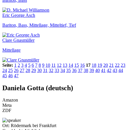
Bariton, Bass
Eric George Asch
Bariton, Bass, Mittellage, Mitteltief, Tief
Clare Gnasmüller
Mittellage
Seite:
1
2
3
4
5
6
7
8
9
10
11
12
13
14
15
16
17
18
19
20
21
22
23
24
25
26
27
28
29
30
31
32
33
34
35
36
37
38
39
40
41
42
43
44
45
46
47
Daniela Gotta (deutsch)
Amazon
Meta
ZDF
Ort:
Rödermark bei Frankfurt