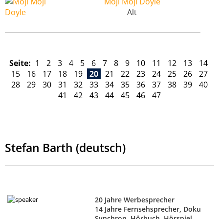
Moji Moji Doyle
Alt
Seite:
1
2
3
4
5
6
7
8
9
10
11
12
13
14
15
16
17
18
19
20
21
22
23
24
25
26
27
28
29
30
31
32
33
34
35
36
37
38
39
40
41
42
43
44
45
46
47
Stefan Barth (deutsch)
20 Jahre Werbesprecher
14 Jahre Fernsehsprecher, Doku
Synchron, Hörbuch, Hörspiel