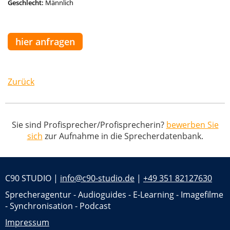
Geschlecht:
Männlich
hier anfragen
Zurück
Sie sind Profisprecher/Profisprecherin?
bewerben Sie
sich
zur Aufnahme in die Sprecherdatenbank.
C90 STUDIO |
info@c90-studio.de
|
+49 351 82127630
Sprecheragentur - Audioguides - E-Learning - Imagefilme
- Synchronisation - Podcast
Impressum