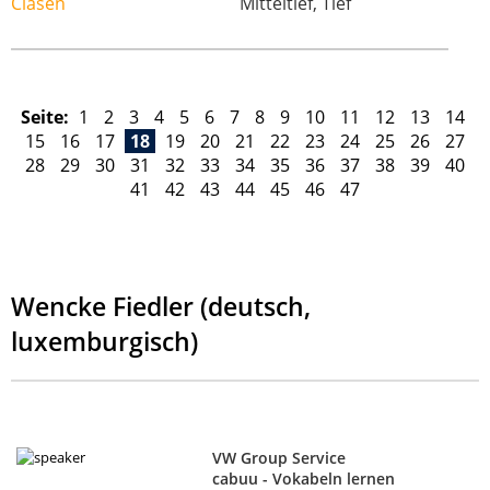
Mitteltief, Tief
Seite:
1
2
3
4
5
6
7
8
9
10
11
12
13
14
15
16
17
18
19
20
21
22
23
24
25
26
27
28
29
30
31
32
33
34
35
36
37
38
39
40
41
42
43
44
45
46
47
Wencke Fiedler (deutsch,
luxemburgisch)
VW Group Service
cabuu - Vokabeln lernen