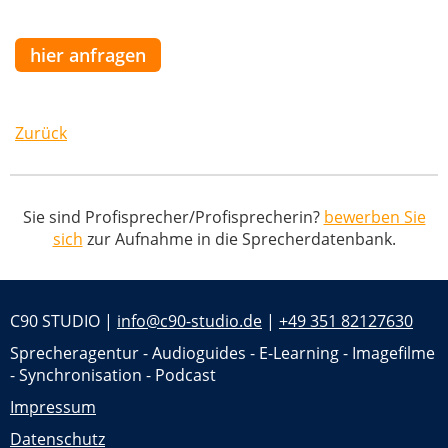
hier anfragen
Zurück
Sie sind Profisprecher/Profisprecherin?
bewerben Sie
sich
zur Aufnahme in die Sprecherdatenbank.
C90 STUDIO |
info@c90-studio.de
|
+49 351 82127630
Sprecheragentur - Audioguides - E-Learning - Imagefilme
- Synchronisation - Podcast
Impressum
Datenschutz