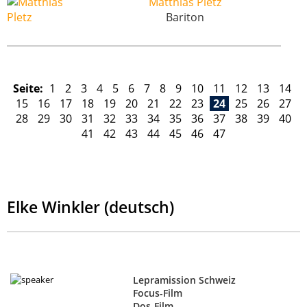
Matthias Pletz
Bariton
Seite:
1
2
3
4
5
6
7
8
9
10
11
12
13
14
15
16
17
18
19
20
21
22
23
24
25
26
27
28
29
30
31
32
33
34
35
36
37
38
39
40
41
42
43
44
45
46
47
Elke Winkler (deutsch)
Lepramission Schweiz
Focus-Film
Dos-Film