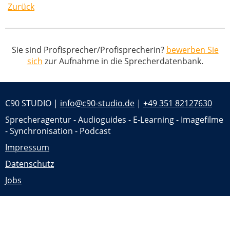
Zurück
Sie sind Profisprecher/Profisprecherin?
bewerben Sie
sich
zur Aufnahme in die Sprecherdatenbank.
C90 STUDIO |
info@c90-studio.de
|
+49 351 82127630
Sprecheragentur - Audioguides - E-Learning - Imagefilme
- Synchronisation - Podcast
Impressum
Datenschutz
Jobs