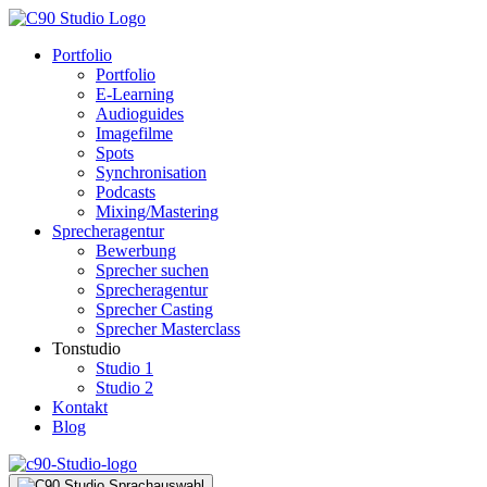
Portfolio
Portfolio
E-Learning
Audioguides
Imagefilme
Spots
Synchronisation
Podcasts
Mixing/Mastering
Sprecheragentur
Bewerbung
Sprecher suchen
Sprecheragentur
Sprecher Casting
Sprecher Masterclass
Tonstudio
Studio 1
Studio 2
Kontakt
Blog