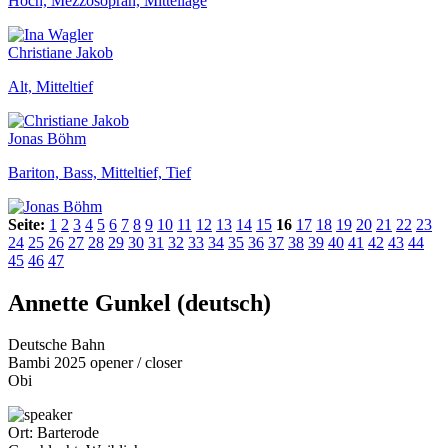
Hoch, Mezzosopran, Mittellage
Christiane Jakob
Alt, Mitteltief
Jonas Böhm
Bariton, Bass, Mitteltief, Tief
Seite:
1
2
3
4
5
6
7
8
9
10
11
12
13
14
15
16
17
18
19
20
21
22
23
24
25
26
27
28
29
30
31
32
33
34
35
36
37
38
39
40
41
42
43
44
45
46
47
Annette Gunkel (deutsch)
Deutsche Bahn
Bambi 2025 opener / closer
Obi
Ort:
Barterode