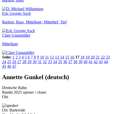
Bariton, Bass
Eric George Asch
Bariton, Bass, Mittellage, Mitteltief, Tief
Clare Gnasmüller
Mittellage
Seite:
1
2
3
4
5
6
7
8
9
10
11
12
13
14
15
16
17
18
19
20
21
22
23
24
25
26
27
28
29
30
31
32
33
34
35
36
37
38
39
40
41
42
43
44
45
46
47
Annette Gunkel (deutsch)
Deutsche Bahn
Bambi 2025 opener / closer
Obi
Ort:
Barterode