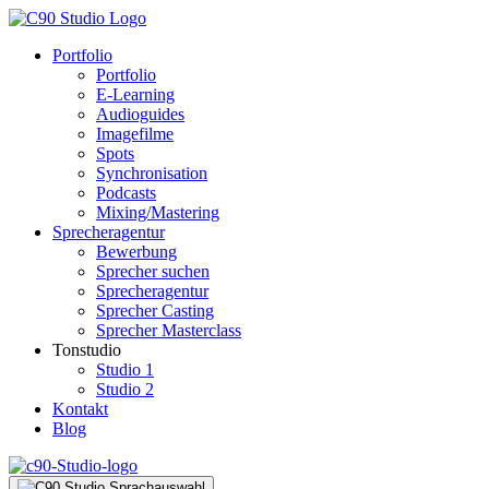
Portfolio
Portfolio
E-Learning
Audioguides
Imagefilme
Spots
Synchronisation
Podcasts
Mixing/Mastering
Sprecheragentur
Bewerbung
Sprecher suchen
Sprecheragentur
Sprecher Casting
Sprecher Masterclass
Tonstudio
Studio 1
Studio 2
Kontakt
Blog