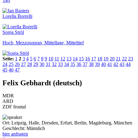
Tief
Lorella Borrelli
Sonja Ströl
Hoch, Mezzosopran, Mittellage, Mitteltief
Seite:
1
2
3
4
5
6
7
8
9
10
11
12
13
14
15
16
17
18
19
20
21
22
23
24
25
26
27
28
29
30
31
32
33
34
35
36
37
38
39
40
41
42
43
44
45
46
47
Felix Gebhardt (deutsch)
MDR
ARD
ZDF frontal
Ort:
Leipzig, Halle, Dresden, Erfurt, Berlin, Magdeburg, München
Geschlecht:
Männlich
hier anfragen