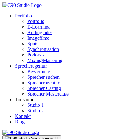
Portfolio
Portfolio
E-Learning
Audioguides
Imagefilme
Spots
Synchronisation
Podcasts
Mixing/Mastering
Sprecheragentur
Bewerbung
Sprecher suchen
Sprecheragentur
Sprecher Casting
Sprecher Masterclass
Tonstudio
Studio 1
Studio 2
Kontakt
Blog