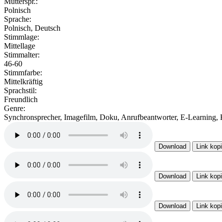
Mutterspr.:
Polnisch
Sprache:
Polnisch, Deutsch
Stimmlage:
Mittellage
Stimmalter:
46-60
Stimmfarbe:
Mittelkräftig
Sprachstil:
Freundlich
Genre:
Synchronsprecher, Imagefilm, Doku, Anrufbeantworter, E-Learning, 
Download
Link kop
Download
Link kop
Download
Link kop