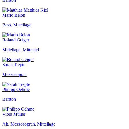
Bariton
Mario Belon
Bass, Mittellage
Roland Geiger
Mittellage, Mitteltief
Sarah Trepte
Mezzosopran
Philipp Oehme
Bariton
Viola Müller
Alt, Mezzosopran, Mittellage