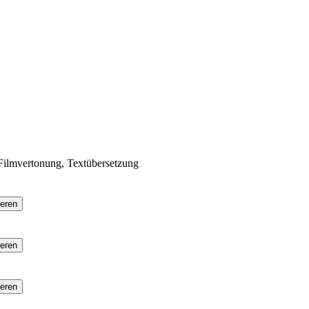
Filmvertonung, Textübersetzung
ieren
ieren
ieren