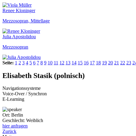
Renee Kloninger
Mezzosopran, Mittellage
Julia Apostolidou
Mezzosopran
Seite:
1
2
3
4
5
6
7
8
9
10
11
12
13
14
15
16
17
18
19
20
21
22
23
2
Elisabeth Stasik (polnisch)
Navigationssysteme
Voice-Over / Synchron
E-Learning
Ort:
Berlin
Geschlecht:
Weiblich
hier anfragen
Zurück