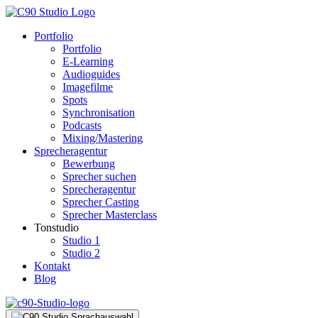
Portfolio
Portfolio
E-Learning
Audioguides
Imagefilme
Spots
Synchronisation
Podcasts
Mixing/Mastering
Sprecheragentur
Bewerbung
Sprecher suchen
Sprecheragentur
Sprecher Casting
Sprecher Masterclass
Tonstudio
Studio 1
Studio 2
Kontakt
Blog