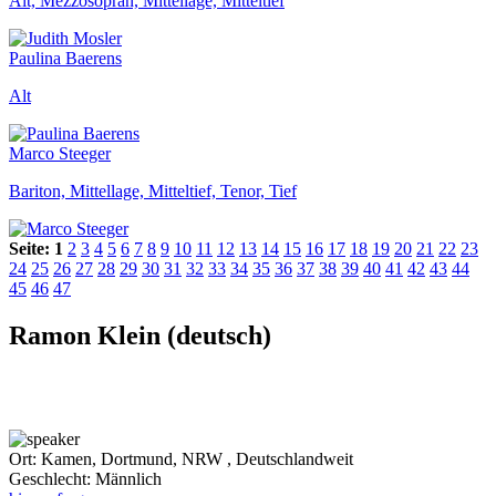
Alt, Mezzosopran, Mittellage, Mitteltief
Paulina Baerens
Alt
Marco Steeger
Bariton, Mittellage, Mitteltief, Tenor, Tief
Seite:
1
2
3
4
5
6
7
8
9
10
11
12
13
14
15
16
17
18
19
20
21
22
23
24
25
26
27
28
29
30
31
32
33
34
35
36
37
38
39
40
41
42
43
44
45
46
47
Ramon Klein (deutsch)
Ort:
Kamen, Dortmund, NRW , Deutschlandweit
Geschlecht:
Männlich