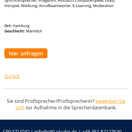
Synchronsprecher, Imagefilm, Hörbuch, Computerspiele, Doku,
Hörspiel, Werbung, Anrufbeantworter, E-Learning, Moderation
Ort:
Hamburg
Geschlecht:
Männlich
hier anfragen
Zurück
Sie sind Profisprecher/Profisprecherin?
bewerben Sie
sich
zur Aufnahme in die Sprecherdatenbank.
C90 STUDIO |
info@c90-studio.de
|
+49 351 82127630