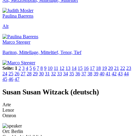
Alt, Mezzosopran, Mittellage, Mitteltief
Paulina Baerens
Alt
Marco Steeger
Bariton, Mittellage, Mitteltief, Tenor, Tief
Seite:
1
2
3
4
5
6
7
8
9
10
11
12
13
14
15
16
17
18
19
20
21
22
23
24
25
26
27
28
29
30
31
32
33
34
35
36
37
38
39
40
41
42
43
44
45
46
47
Susan Susan Witzack (deutsch)
Arte
Lenor
Omron
Ort:
Berlin