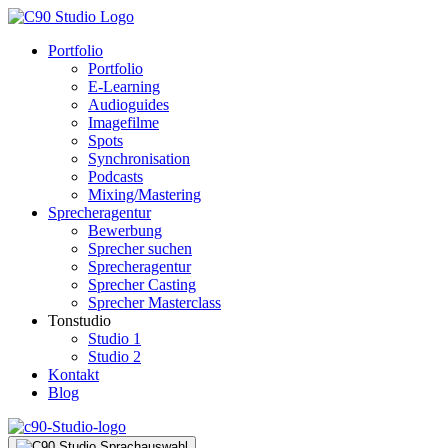
Portfolio
Portfolio
E-Learning
Audioguides
Imagefilme
Spots
Synchronisation
Podcasts
Mixing/Mastering
Sprecheragentur
Bewerbung
Sprecher suchen
Sprecheragentur
Sprecher Casting
Sprecher Masterclass
Tonstudio
Studio 1
Studio 2
Kontakt
Blog