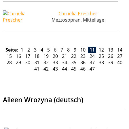
Cornelia Prescher
Mezzosopran, Mittellage
Seite:
1
2
3
4
5
6
7
8
9
10
11
12
13
14
15
16
17
18
19
20
21
22
23
24
25
26
27
28
29
30
31
32
33
34
35
36
37
38
39
40
41
42
43
44
45
46
47
Aileen Wrozyna (deutsch)