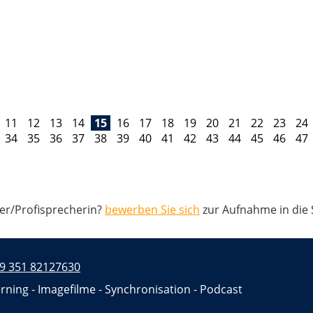
11
12
13
14
15
16
17
18
19
20
21
22
23
24
34
35
36
37
38
39
40
41
42
43
44
45
46
47
her/Profisprecherin?
bewerben Sie sich
zur Aufnahme in die
9 351 82127630
rning - Imagefilme - Synchronisation - Podcast