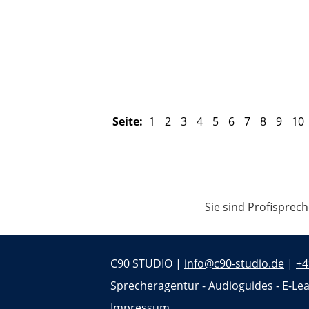
Seite:
1
2
3
4
5
6
7
8
9
10
Sie sind Profisprec
C90 STUDIO |
info@c90-studio.de
|
+4
Sprecheragentur - Audioguides - E-Lea
Impressum