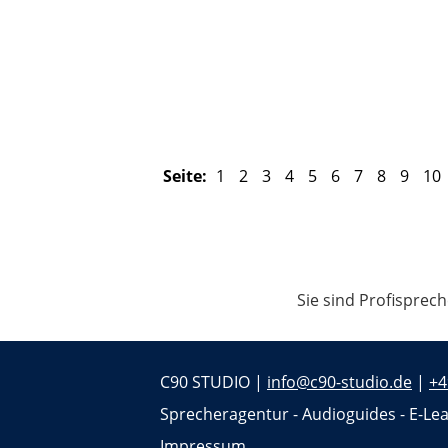
Seite:
1
2
3
4
5
6
7
8
9
10
Sie sind Profisprec
C90 STUDIO |
info@c90-studio.de
|
+4
Sprecheragentur - Audioguides - E-Lea
Impressum