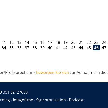
11
12
13
14
15
16
17
18
19
20
21
22
23
24
34
35
36
37
38
39
40
41
42
43
44
45
46
47
her/Profisprecherin?
bewerben Sie sich
zur Aufnahme in die
9 351 82127630
rning - Imagefilme - Synchronisation - Podcast