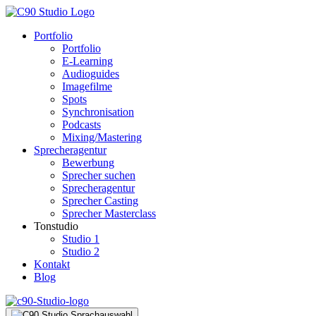
Portfolio
Portfolio
E-Learning
Audioguides
Imagefilme
Spots
Synchronisation
Podcasts
Mixing/Mastering
Sprecheragentur
Bewerbung
Sprecher suchen
Sprecheragentur
Sprecher Casting
Sprecher Masterclass
Tonstudio
Studio 1
Studio 2
Kontakt
Blog