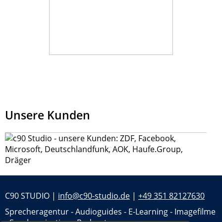
Unsere Kunden
C90 STUDIO |
info@c90-studio.de
|
+49 351 82127630
Sprecheragentur - Audioguides - E-Learning - Imagefilme