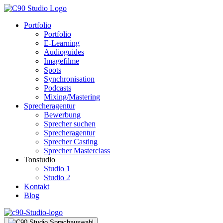
Portfolio
Portfolio
E-Learning
Audioguides
Imagefilme
Spots
Synchronisation
Podcasts
Mixing/Mastering
Sprecheragentur
Bewerbung
Sprecher suchen
Sprecheragentur
Sprecher Casting
Sprecher Masterclass
Tonstudio
Studio 1
Studio 2
Kontakt
Blog