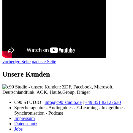
vorherige Seite
nachste Seite
Unsere Kunden
C90 STUDIO |
info@c90-studio.de
|
+49 351 82127630
Sprecheragentur - Audioguides - E-Learning - Imagefilme -
Synchronisation - Podcast
Impressum
Datenschutz
Jobs