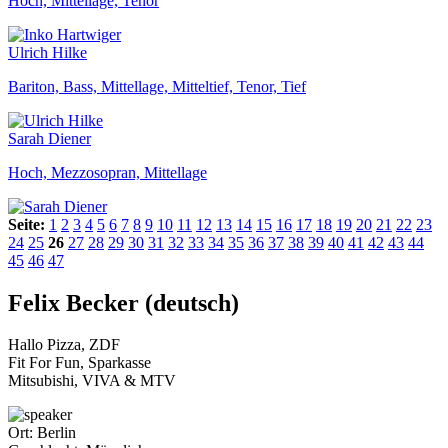
Hoch, Mittellage, Tenor
Ulrich Hilke
Bariton, Bass, Mittellage, Mitteltief, Tenor, Tief
Sarah Diener
Hoch, Mezzosopran, Mittellage
Seite:
1
2
3
4
5
6
7
8
9
10
11
12
13
14
15
16
17
18
19
20
21
22
23
24
25
26
27
28
29
30
31
32
33
34
35
36
37
38
39
40
41
42
43
44
45
46
47
Felix Becker (deutsch)
Hallo Pizza, ZDF
Fit For Fun, Sparkasse
Mitsubishi, VIVA & MTV
Ort:
Berlin