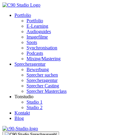
Portfolio
Portfolio
E-Learning
Audioguides
Imagefilme
Spots
Synchronisation
Podcasts
Mixing/Mastering
Sprecheragentur
Bewerbung
Sprecher suchen
Sprecheragentur
Sprecher Casting
Sprecher Masterclass
Tonstudio
Studio 1
Studio 2
Kontakt
Blog