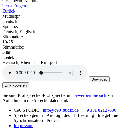
Geschlecht:
Männlich
hier anfragen
Zurück
Mutterspr.:
Deutsch
Sprache:
Deutsch, Englisch
Stimmalter:
19-25
Stimmfarbe:
Klar
Dialekt:
Hessisch, Rheinisch, Ruhrpott
Download
Link kopieren
Sie sind Profisprecher/Profisprecherin?
bewerben Sie sich
zur
Aufnahme in die Sprecherdatenbank.
C90 STUDIO |
info@c90-studio.de
|
+49 351 82127630
Sprecheragentur - Audioguides - E-Learning - Imagefilme -
Synchronisation - Podcast
Impressum