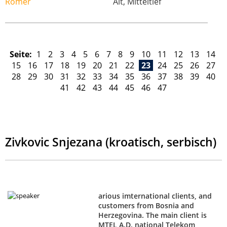
Alt, Mitteltief
Seite:
1
2
3
4
5
6
7
8
9
10
11
12
13
14
15
16
17
18
19
20
21
22
23
24
25
26
27
28
29
30
31
32
33
34
35
36
37
38
39
40
41
42
43
44
45
46
47
Zivkovic Snjezana (kroatisch, serbisch)
arious imternational clients, and
customers from Bosnia and
Herzegovina. The main client is
MTEL A.D. national Telekom