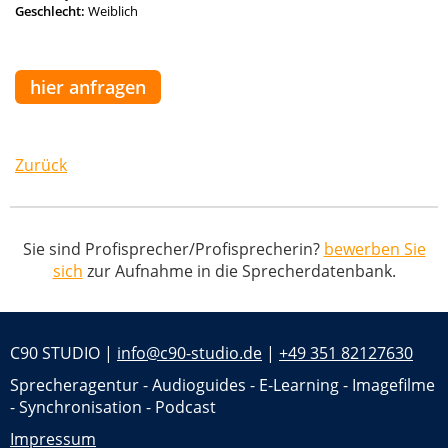
Geschlecht:
Weiblich
hier anfragen
Zurück
Sie sind Profisprecher/Profisprecherin?
bewerben Sie
sich
zur Aufnahme in die Sprecherdatenbank.
C90 STUDIO |
info@c90-studio.de
|
+49 351 82127630
Sprecheragentur - Audioguides - E-Learning - Imagefilme
- Synchronisation - Podcast
Impressum