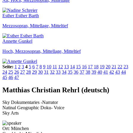
Alt, Hoch, Mezzosopran, Mittellage
Esther Esther Barth
Mezzosopran, Mittellage, Mitteltief
Annette Gunkel
Hoch, Mezzosopran, Mittellage, Mitteltief
Seite:
1
2
3
4
5
6
7
8
9
10
11
12
13
14
15
16
17
18
19
20
21
22
23
24
25
26
27
28
29
30
31
32
33
34
35
36
37
38
39
40
41
42
43
44
45
46
47
Matthias Christian Rehrl (deutsch)
Sky Dokumentaries -Narrator
Natinal Geographic Doku- Voice
Sky Arts
Ort:
München