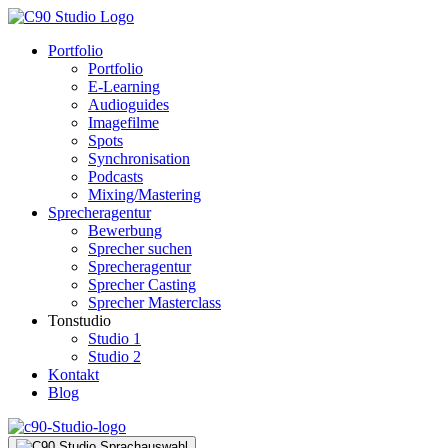
Portfolio
Portfolio
E-Learning
Audioguides
Imagefilme
Spots
Synchronisation
Podcasts
Mixing/Mastering
Sprecheragentur
Bewerbung
Sprecher suchen
Sprecheragentur
Sprecher Casting
Sprecher Masterclass
Tonstudio
Studio 1
Studio 2
Kontakt
Blog