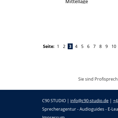
Mittellage
Seite:
1
2
3
4
5
6
7
8
9
10
Sie sind Profisprec
C90 STUDIO |
info@c90-studio.de
|
+4
Sprecheragentur - Audioguides - E-Lea
Impressum