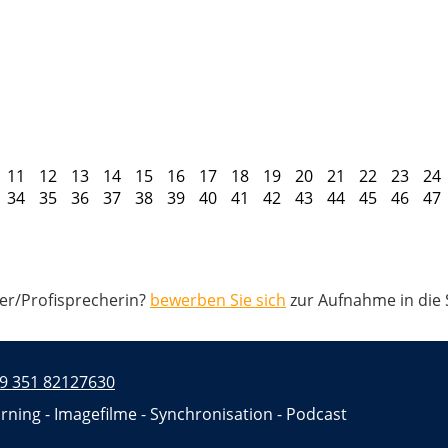
11
12
13
14
15
16
17
18
19
20
21
22
23
24
34
35
36
37
38
39
40
41
42
43
44
45
46
47
her/Profisprecherin?
bewerben Sie sich
zur Aufnahme in die
9 351 82127630
rning - Imagefilme - Synchronisation - Podcast